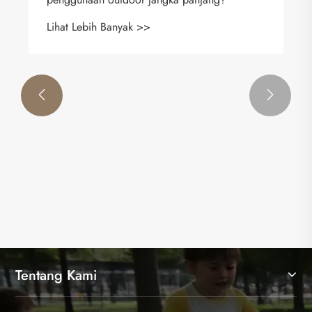


Bahan terpal mana yang lebih cocok untuk
penggunaan outdoor jangka panjang?
Lihat Lebih Banyak >>
Tentang Kami