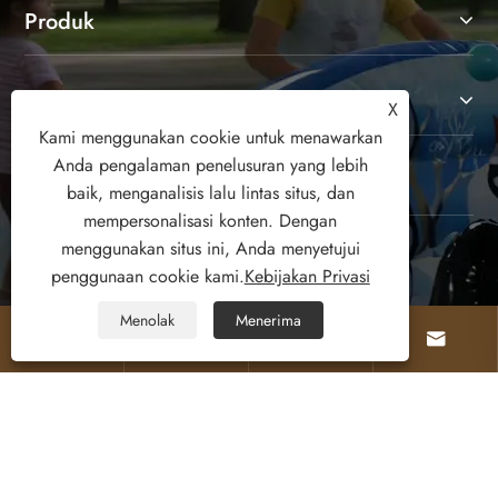
Produk
Hubungi kami
X
Kami menggunakan cookie untuk menawarkan
Anda pengalaman penelusuran yang lebih
IKUTI KAMI
baik, menganalisis lalu lintas situs, dan
mempersonalisasi konten. Dengan
menggunakan situs ini, Anda menyetujui
penggunaan cookie kami.
Kebijakan Privasi
Menolak
Menerima




Hak Cipta © 2026 Leisure Activity Co., Ltd. Semua
Hak Dilindungi Undang-undang.