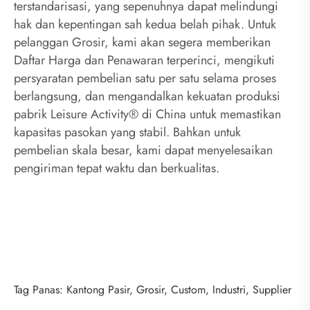
terstandarisasi, yang sepenuhnya dapat melindungi
hak dan kepentingan sah kedua belah pihak. Untuk
pelanggan Grosir, kami akan segera memberikan
Daftar Harga dan Penawaran terperinci, mengikuti
persyaratan pembelian satu per satu selama proses
berlangsung, dan mengandalkan kekuatan produksi
pabrik Leisure Activity® di China untuk memastikan
kapasitas pasokan yang stabil. Bahkan untuk
pembelian skala besar, kami dapat menyelesaikan
pengiriman tepat waktu dan berkualitas.
Tag Panas: Kantong Pasir, Grosir, Custom, Industri, Supplier