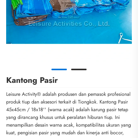
Kantong Pasir
Leisure Activity® adalah produsen dan pemasok profesional
produk tiup dan aksesori terkait di Tiongkok. Kantong Pasir
45x45cm / 18x18'' (warna acak) adalah karung pasir tetap
yang dirancang khusus untuk peralatan hiburan tiup. Ini
menampilkan desain warna acak, kompatibilitas ukuran yang
kuat, pengisian pasir yang mudah dan kinerja anti bocor,