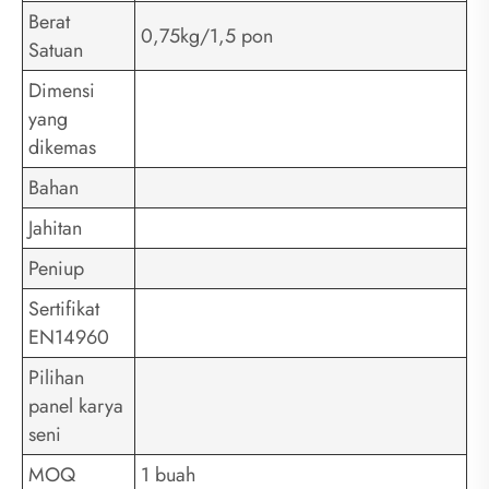
Berat
0,75kg/1,5 pon
Satuan
Dimensi
yang
dikemas
Bahan
Jahitan
Peniup
Sertifikat
EN14960
Pilihan
panel karya
seni
MOQ
1 buah