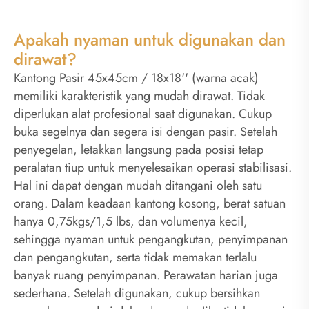
Apakah nyaman untuk digunakan dan
dirawat?
Kantong Pasir 45x45cm / 18x18'' (warna acak)
memiliki karakteristik yang mudah dirawat. Tidak
diperlukan alat profesional saat digunakan. Cukup
buka segelnya dan segera isi dengan pasir. Setelah
penyegelan, letakkan langsung pada posisi tetap
peralatan tiup untuk menyelesaikan operasi stabilisasi.
Hal ini dapat dengan mudah ditangani oleh satu
orang. Dalam keadaan kantong kosong, berat satuan
hanya 0,75kgs/1,5 lbs, dan volumenya kecil,
sehingga nyaman untuk pengangkutan, penyimpanan
dan pengangkutan, serta tidak memakan terlalu
banyak ruang penyimpanan. Perawatan harian juga
sederhana. Setelah digunakan, cukup bersihkan