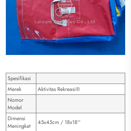
Spesifikasi
Merek
Aktivitas Rekreasi®
Nomor
Model
Dimensi
45x45cm / 18x18''
Meningkat